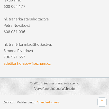
Jakub Hřib
608 004 177
hl. trenérka staršího žactva:
Petra Nováková
608 081 036
hl. trenérka mladšího žactva:
Simona Pivodová
736 521 657
atletika
-holesov
@seznam.
cz
© 2016 Všechna práva vyhrazena.
Vytvořeno službou
Webnode
Zobrazit:
Mobilní verzi
|
Standardní verzi