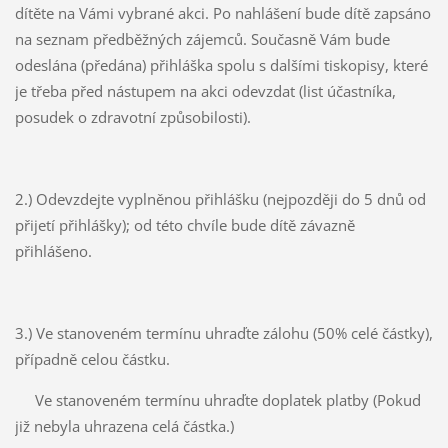
dítěte na Vámi vybrané akci. Po nahlášení bude dítě zapsáno
na seznam předběžných zájemců. Současně Vám bude
odeslána (předána) přihláška spolu s dalšími tiskopisy, které
je třeba před nástupem na akci odevzdat (list účastníka,
posudek o zdravotní způsobilosti).
2.) Odevzdejte vyplněnou přihlášku (nejpozději do 5 dnů od
přijetí přihlášky); od této chvíle bude dítě závazně
přihlášeno.
3.) Ve stanoveném termínu uhraďte zálohu (50% celé částky),
případně celou částku.
Ve stanoveném termínu uhraďte doplatek platby (Pokud
již nebyla uhrazena celá částka.)