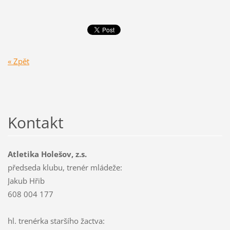
« Zpět
Kontakt
Atletika Holešov, z.s.
předseda klubu, trenér mládeže:
Jakub Hřib
608 004 177
hl. trenérka staršího žactva: