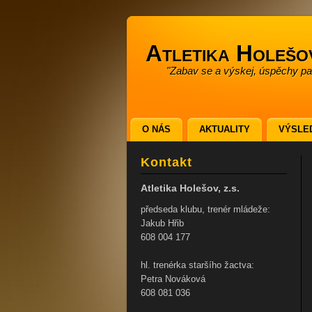
Atletika Holešo
"Zabav se a výskej, úspěchy pak
O NÁS
AKTUALITY
VÝSLE
Kontakt
Atletika Holešov, z.s.
předseda klubu, trenér mládeže:
Jakub Hřib
608 004 177
hl. trenérka staršího žactva:
Petra Nováková
608 081 036