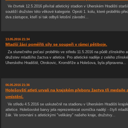
Ve čtvrtek 12.5.2016 přivítal atletický stadion v Uherském Hradišti starš
soutěží družstev této věkové kategorie. Oproti 1. kolu, které proběhlo př
dva zástupce, kteří si tak odbyli letošní závodní...
13.05.2016 21:34
Mladší žáci poměřili síly se soupeři v rámci pětiboje.
Za slunečného počasí proběhlo ve středu 11.5.2016 na půdě zlínského atl
družstev mladšího žactva v atletice. Pro atletické naděje z celého zlínské
Uherského Hradiště, Otrokovic, Kroměříže a Holešova, byla připravena...
06.05.2016 21:36
Holešovští atleti urvali na krajském přeboru žactva tři medaile 
umístění.
Ve středu 4.5.2016 se uskutečnil na stadionu v Uherském Hradišti krajsk
atletice. Holešovské barvy jela reprezentovat osmička nadějí - čtyři mladší
žák. Ve srovnání s atletickými "velikány" našeho kraje, družstvy...