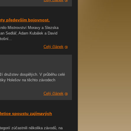
ety především bojovnost.
nilo Mistrovství Moravy a Slezska
 (Jan Sedlář, Adam Kubálek a David
tošní...
Celý článek
ží družstev dospělých. V průběhu celé
letiky Holešov na těchto závodech
Celý článek
tletice spoustu zajímavých
orií zúčastnili několika závodů, na