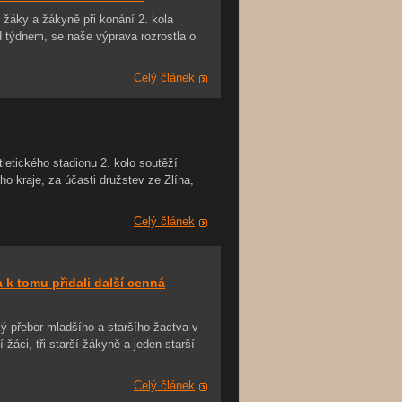
í žáky a žákyně při konání 2. kola
ed týdnem, se naše výprava rozrostla o
Celý článek
etického stadionu 2. kolo soutěží
ho kraje, za účasti družstev ze Zlína,
Celý článek
a k tomu přidali další cenná
ý přebor mladšího a staršího žactva v
 žáci, tři starší žákyně a jeden starší
Celý článek