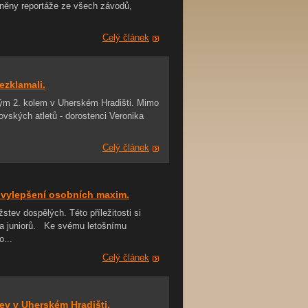
něny reportáže ze všech závodů,
Celý článek
ezklamali.
vým 2. kolem v Uherském Hradišti. Mimo
šovských atletů - dorostenci Veronika
Celý článek
 vylepšení osobních maxim.
tev dospělých. Této příležitosti si
u a juniorů. Ke svému letošnímu
...
Celý článek
ev v Uherském Hradišti.