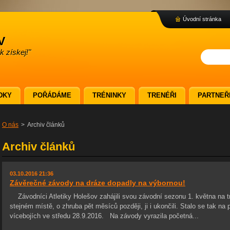
Úvodní stránka
v
 získej!"
DKY
POŘÁDÁME
TRÉNINKY
TRENÉŘI
PARTNEŘ
O nás
>
Archiv článků
Archiv článků
03.10.2016 21:36
Závěrečné závody na dráze dopadly na výbornou!
Závodníci Atletiky Holešov zahájili svou závodní sezonu 1. května na t
stejném místě, o zhruba pět měsíců později, ji i ukončili. Stalo se tak n
vícebojích ve středu 28.9.2016. Na závody vyrazila početná...