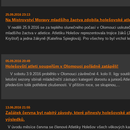
25.09.2016 23:13
Na Mistrovství Moravy mladšího žactva zdobila holešovské atl
V neděli 25.9.2016 se za teplého slunečného počasí v Olomouci uskuteč
mladšího žactva v atletice. Atletiku Holešov reprezentovala trojice žáků
Kryštof) a jedna žákyně (Kateřina Spieglová). Pro všechny to byl vrchol le
05.09.2016 20:49
Holešovští atleti soupeřům v Olomouci pořádně zatápěli!
V sobotu 3.9.2016 proběhlo v Olomouci závěrečné 4. kolo II. ligy soutě
letošní sezony sbírali mládežničtí zástupci kategorií dorostu a juniorů At
především tolik potřebné zkušenosti. V příštím roce, se skupinou,...
13.06.2016 21:55
Začátek června byl nabitý závody, které přinesly holešovské a
výsledků.
V úvodu měsíce června se členové Atletiky Holešov všech věkových kateg