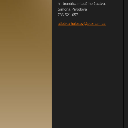
hl. trenérka mladšího žactva:
Simona Pivodová
736 521 657
atletika
-holesov
@seznam.
cz