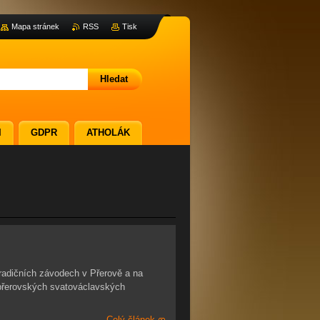
Mapa stránek
RSS
Tisk
I
GDPR
ATHOLÁK
radičních závodech v Přerově a na
a přerovských svatováclavských
Celý článek