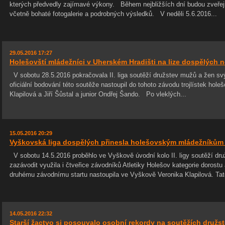
kterých předvedly zajímavé výkony. Během nejbližších dní budou zveřej
včetně bohaté fotogalerie a podrobných výsledků. V neděli 5.6.2016...
29.05.2016 17:27
Holešovští mládežníci v Uherském Hradišti na lize dospělých n
V sobotu 28.5.2016 pokračovala II. liga soutěží družstev mužů a žen s
oficiální bodování této soutěže nastoupil do tohoto závodu trojlístek hole
Klapilová a Jiří Šůstal a junior Ondřej Šando. Po vleklých...
15.05.2016 20:29
Vyškovská liga dospělých přinesla holešovským mládežníkům
V sobotu 14.5.2016 proběhlo ve Vyškově úvodní kolo II. ligy soutěží družs
zazávodit využila i čtveřice závodníků Atletiky Holešov kategorie dorost
druhému závodnímu startu nastoupila ve Vyškově Veronika Klapilová. Tato
14.05.2016 22:32
Starší žactvo si posouvalo osobní rekordy na soutěžích družst