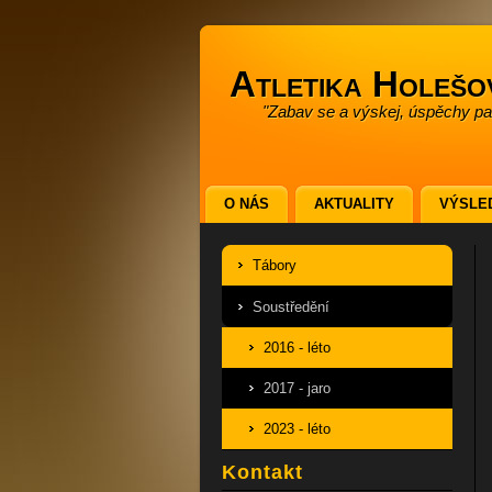
Atletika Holešo
"Zabav se a výskej, úspěchy pak
O NÁS
AKTUALITY
VÝSLE
Tábory
Soustředění
2016 - léto
2017 - jaro
2023 - léto
Kontakt