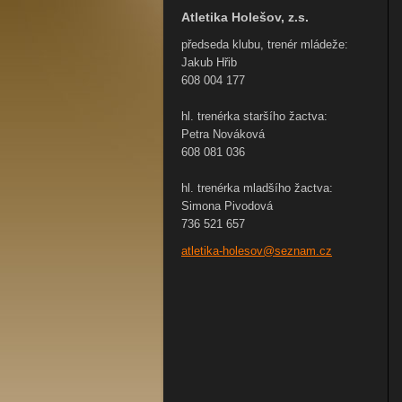
Atletika Holešov, z.s.
předseda klubu, trenér mládeže:
Jakub Hřib
608 004 177
hl. trenérka staršího žactva:
Petra Nováková
608 081 036
hl. trenérka mladšího žactva:
Simona Pivodová
736 521 657
atletika
-holesov
@seznam.
cz