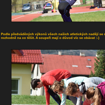
Podle předváděných výkonů všech našich atletických nadějí se 
rozhodně na co těšit. A soupeři mají o důvod víc se obávat :-)