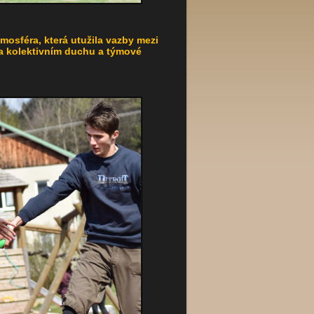
mosféra, která utužila vazby mezi
í na kolektivním duchu a týmové