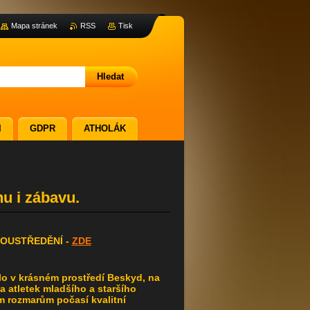
Mapa stránek
RSS
Tisk
I
GDPR
ATHOLÁK
nu i zábavu.
OUSTŘEDĚNÍ -
ZDE
lo v krásném prostředí Beskyd, na
a atletek mladšího a staršího
m rozmarům počasí kvalitní