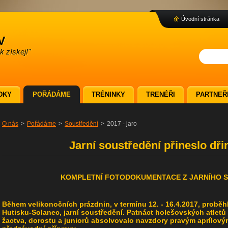
Úvodní stránka
v
 získej!"
DKY
POŘÁDÁME
TRÉNINKY
TRENÉŘI
PARTNEŘ
O nás
>
Pořádáme
>
Soustředění
>
2017 - jaro
Jarní soustředění přineslo dři
KOMPLETNÍ FOTODOKUMENTACE Z JARNÍHO S
Během velikonočních prázdnin, v termínu 12. - 16.4.2017, proběh
Hutisku-Solanec, jarní soustředění. Patnáct holešovských atletů 
žactva, dorostu a juniorů absolvovalo navzdory pravým aprílový