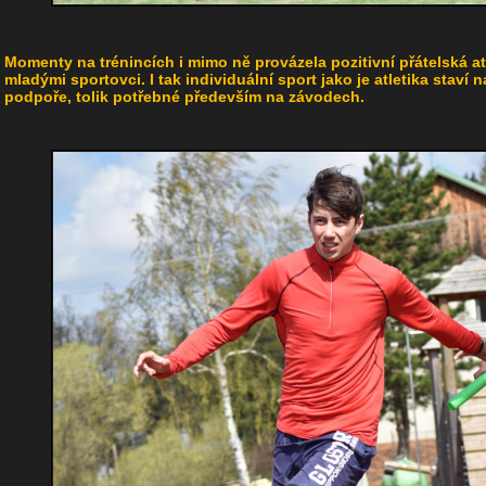
Momenty na trénincích i mimo ně provázela pozitivní přátelská at
mladými sportovci. I tak individuální sport jako je atletika stav
podpoře, tolik potřebné především na závodech.